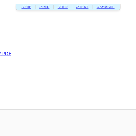
i2PDF
i2IMG
i2OCR
i2TEXT
i2SYMBOL
2 PDF