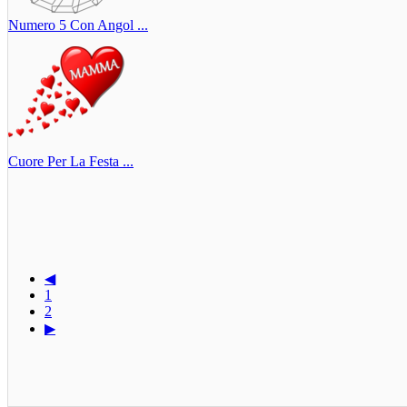
Numero 5 Con Angol ...
Cuore Per La Festa ...
◀
1
2
▶