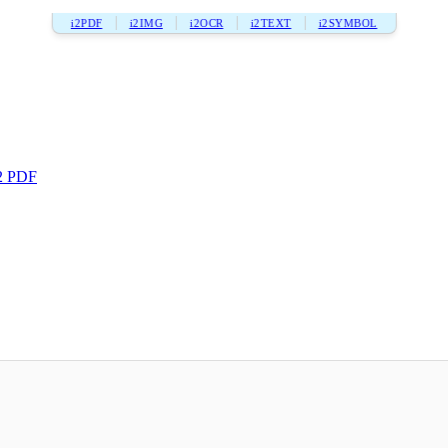
i2PDF
i2IMG
i2OCR
i2TEXT
i2SYMBOL
2 PDF